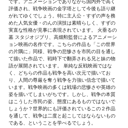
です。アニメーションでありながら国内外で高く
評価され、戦争映画の金字塔として今後も語り継
がれてゆくでしょう。特に主人公・すずの声を務
めた人気女優・のんの演技は素晴らしく、すずの
実直な性格が見事に表現されています。 火垂るの
墓 スタジオジブリ、高畑勲監督によるアニメーシ
ョン映画の名作です。こちらの作品も「この世界
の片隅に」同様、戦争の悲惨さを市民の目を通し
て描いた作品で、戦時下で翻弄される兄と妹の物
語が展開されています。 単純な反戦映画ではな
く、どちらの作品も戦争を高い次元で描いてお
り、人間の尊厳を奪う戦争を力強い信念で描いて
います。戦争映画の多くは戦場の悲惨さや英雄の
姿を描いてしまいがちです。しかし、戦争の本質
はこうした市民の姿、態度にあるものではないで
しょうか？世界的にも評価されているこの２作品
を通して、戦争は二度と起こしてはならないもの
である、ということを学べるでしょう。