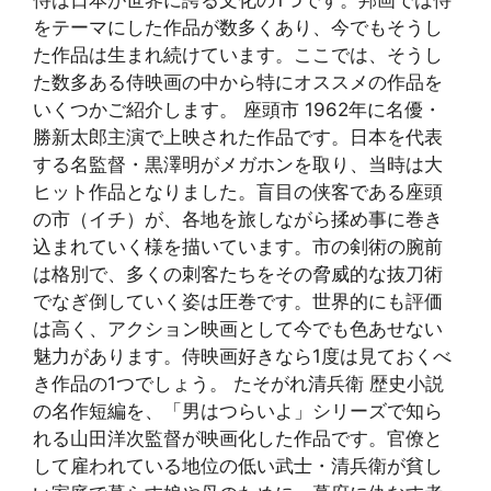
侍は日本が世界に誇る文化の1つです。邦画では侍
をテーマにした作品が数多くあり、今でもそうし
た作品は生まれ続けています。ここでは、そうし
た数多ある侍映画の中から特にオススメの作品を
いくつかご紹介します。 座頭市 1962年に名優・
勝新太郎主演で上映された作品です。日本を代表
する名監督・黒澤明がメガホンを取り、当時は大
ヒット作品となりました。盲目の侠客である座頭
の市（イチ）が、各地を旅しながら揉め事に巻き
込まれていく様を描いています。市の剣術の腕前
は格別で、多くの刺客たちをその脅威的な抜刀術
でなぎ倒していく姿は圧巻です。世界的にも評価
は高く、アクション映画として今でも色あせない
魅力があります。侍映画好きなら1度は見ておくべ
き作品の1つでしょう。 たそがれ清兵衛 歴史小説
の名作短編を、「男はつらいよ」シリーズで知ら
れる山田洋次監督が映画化した作品です。官僚と
して雇われている地位の低い武士・清兵衛が貧し