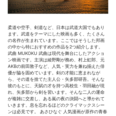
柔道や空手、剣道など、日本は武道大国でもあり
ます。武道をテーマにした映画も多く、たくさん
の名作が生まれています。ここではそうした邦画
の中から特におすすめの作品を2つ紹介します。
武曲 MUKOKU 武曲は現代を舞台にしたアクショ
ン映画です。主演は綾野剛が務め、村上虹郎、元
AKBの前田敦子など、人気・実力を兼ね揃えた俳
優が脇を固めています。剣の才能に恵まれなが
ら、その道を捨てた主人公・矢多部研吾。そんな
彼のもとに、天賦の才を持つ高校生・羽田融が現
れ、矢多部から剣を習います。そんな二人の運命
が複雑に交差し、ある嵐の夜の決闘へと導かれて
いきます。息を忘れるほどのクライマックスシー
ンは必見です。 あさひなぐ 人気漫画が原作の青春