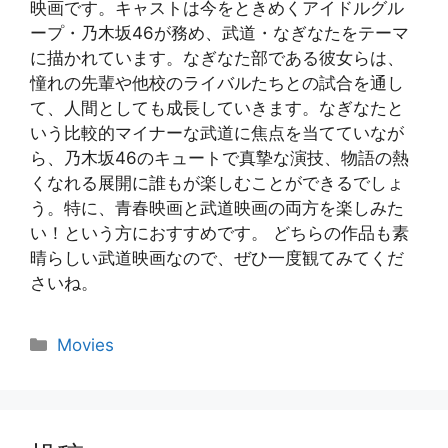
映画です。キャストは今をときめくアイドルグル
ープ・乃木坂46が務め、武道・なぎなたをテーマ
に描かれています。なぎなた部である彼女らは、
憧れの先輩や他校のライバルたちとの試合を通し
て、人間としても成長していきます。なぎなたと
いう比較的マイナーな武道に焦点を当てていなが
ら、乃木坂46のキュートで真摯な演技、物語の熱
くなれる展開に誰もが楽しむことができるでしょ
う。特に、青春映画と武道映画の両方を楽しみた
い！という方におすすめです。 どちらの作品も素
晴らしい武道映画なので、ぜひ一度観てみてくだ
さいね。
Categories
Movies